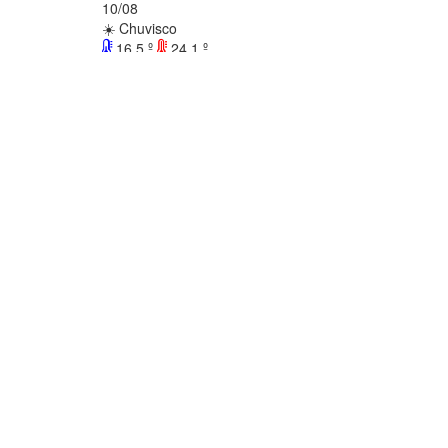
10/08
☀️ Chuvisco
16.5 º
24.1 º