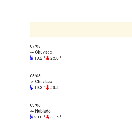
07/08
☀️ Chuvisco
19.2 º
28.6 º
08/08
☀️ Chuvisco
19.3 º
29.2 º
09/08
☀️ Nublado
20.6 º
31.5 º