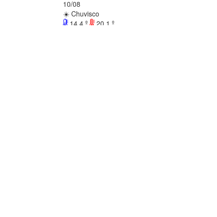
10/08
☀️ Chuvisco
14.4 º
20.1 º