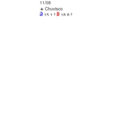
11/08
☀️ Chuvisco
15.1 º
18.8 º