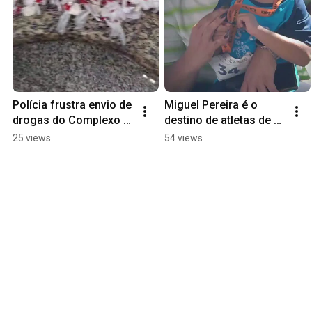
Polícia frustra envio de 
Miguel Pereira é o 
drogas do Complexo 
destino de atletas de 
do Alemão para o Sul 
Trail Run e Mountain 
25 views
54 views
Fluminense
Bike nesse fim de 
semana