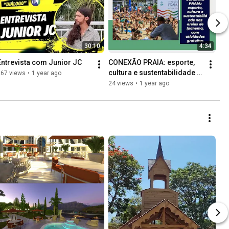
30:10
4:34
Entrevista com Junior JC
CONEXÃO PRAIA: esporte, 
cultura e sustentabilidade 
267 views
•
1 year ago
nas areias de Ipanema
24 views
•
1 year ago