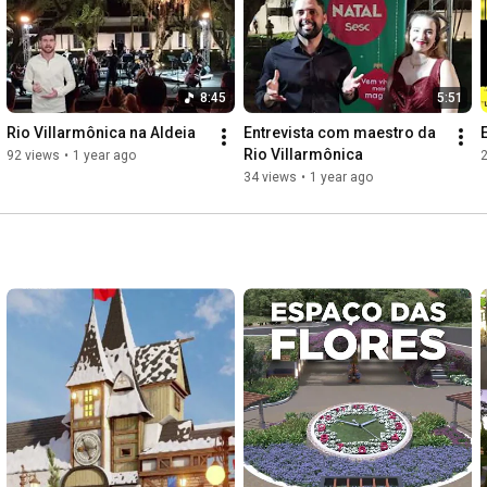
8:45
5:51
Rio Villarmônica na Aldeia
Entrevista com maestro da 
Rio Villarmônica
92 views
•
1 year ago
34 views
•
1 year ago