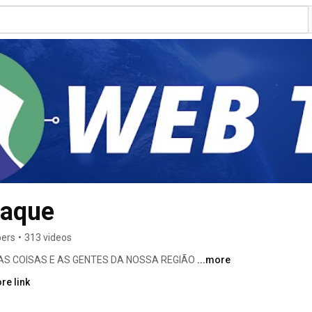
taque
bers
•
313 videos
S COISAS E AS GENTES DA NOSSA REGIÃO 
...more
re link