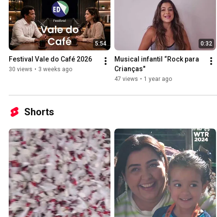
5:54
0:32
Festival Vale do Café 2026
Musical infantil “Rock para 
Crianças"
30 views
•
3 weeks ago
47 views
•
1 year ago
Shorts