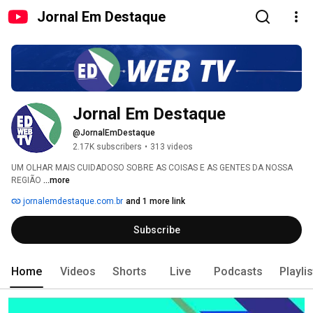
Jornal Em Destaque
Jornal Em Destaque
@JornalEmDestaque
2.17K subscribers
•
313 videos
UM OLHAR MAIS CUIDADOSO SOBRE AS COISAS E AS GENTES DA NOSSA 
REGIÃO 
...more
jornalemdestaque.com.br
and 1 more link
Subscribe
Home
Videos
Shorts
Live
Podcasts
Playli