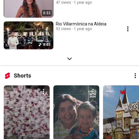
47 views
1 year ago
0:32
Rio Villarmônica na Aldeia
92 views
1 year ago
8:45
Shorts