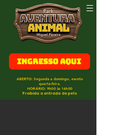
INGRESSO AQUI
ABERTO: Segunda a domingo, exceto
quarta-feira.
HORÁRIO: 9h00 às 16h00
Proibida a entrada de pets