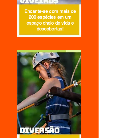
Encante-se com mais de
200 espécies em um
espaço cheio de vida e
descobertas!