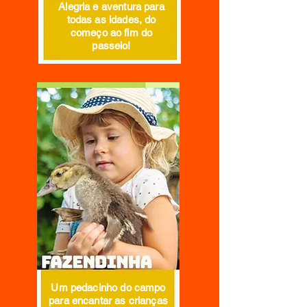
Alegria e aventura para
todas as idades, do
começo ao fim do
passeio!
Um pedacinho do campo
para encantar as crianças