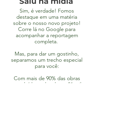
Saiu na mídia
Sim, é verdade! Fomos
destaque em uma matéria
sobre o nosso novo projeto!
Corre lá no Google para
acompanhar a reportagem
completa.
Mas, para dar um gostinho,
separamos um trecho especial
para você:
Com mais de 90% das obras
concluídas, o local tem 31 mil
metros quadrados e será
destinado à reabilitação de
animais silvestres resgatados
da Mata Atlântica. O novo
parque contará com mais de
200 espécies, como corujas,
papagaios, tucanos e garças.