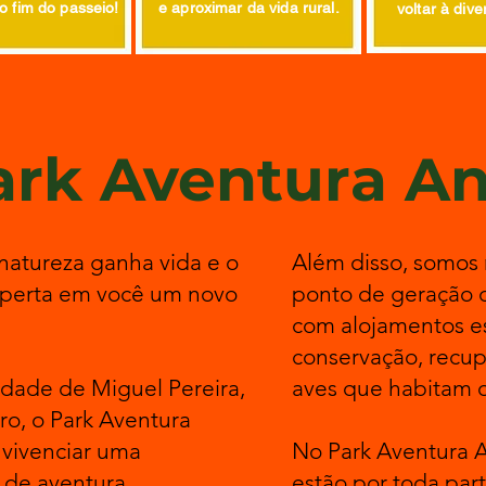
 fim do passeio!
e aproximar da vida rural.
voltar à dive
ark Aventura A
natureza ganha vida e o
​Além disso, somo
esperta em você um novo
ponto de geração d
com alojamentos es
conservação, recu
idade de Miguel Pereira,
aves que habitam 
ro, o Park Aventura
 vivenciar uma
No Park Aventura A
 de aventura,
estão por toda par