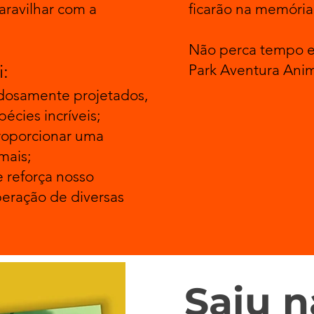
aravilhar com a
ficarão na memória 
Não perca tempo e
i:
Park Aventura Anim
adosamente projetados,
écies incríveis;
proporcionar uma
mais;
 reforça nosso
eração de diversas
Saiu n