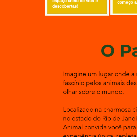
espaço cheio de vida e
começo ao
descobertas!
O P
Imagine um lugar onde a 
fascínio pelos animais d
olhar sobre o mundo.
Localizado na charmosa c
no estado do Rio de Janei
Animal convida você para
experiência única, repleta