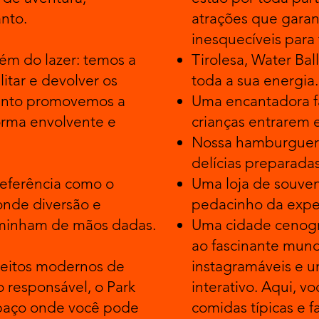
nto.
atrações que gara
inesquecíveis para 
ém do lazer: temos a
Tirolesa, Water Bal
litar e devolver os
toda a sua energia.
uanto promovemos a
Uma encantadora fa
orma envolvente e
crianças entrarem 
Nossa hamburgueria
delícias preparadas
referência como o
Uma loja de souven
onde diversão e
pedacinho da exper
aminham de mãos dadas.
Uma cidade cenogr
ao fascinante mund
eitos modernos de
instagramáveis e um
o responsável, o Park
interativo. Aqui, v
paço onde você pode
comidas típicas e fa