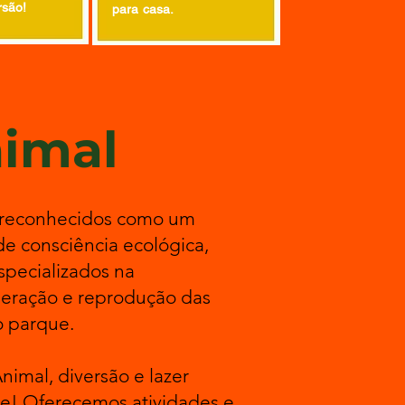
rsão!
para casa.
nimal
s reconhecidos como um
e consciência ecológica,
pecializados na
peração e reprodução das
o parque.
nimal, diversão e lazer
te! Oferecemos atividades e