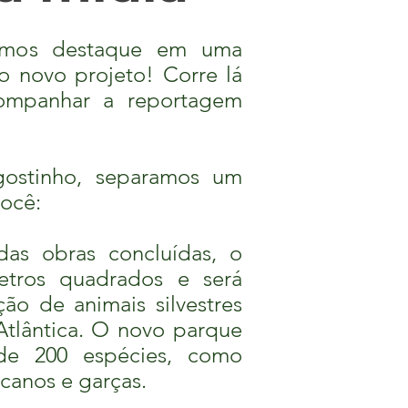
omos destaque em uma
o novo projeto! Corre lá
ompanhar a reportagem
ostinho, separamos um
você:
s obras concluídas, o
etros quadrados e será
ção de animais silvestres
Atlântica. O novo parque
de 200 espécies, como
ucanos e garças.