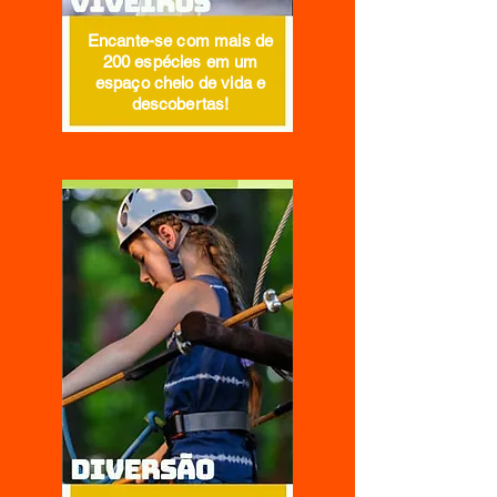
Encante-se com mais de
200 espécies em um
espaço cheio de vida e
descobertas!