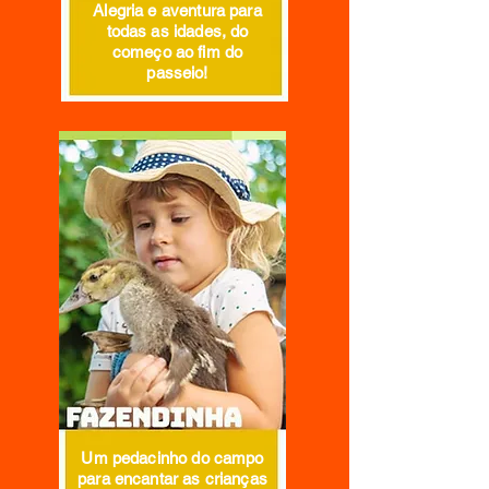
Alegria e aventura para
todas as idades, do
começo ao fim do
passeio!
Um pedacinho do campo
para encantar as crianças