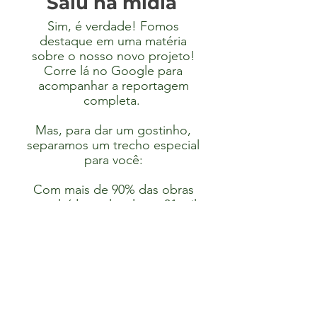
Saiu na mídia
Sim, é verdade! Fomos
destaque em uma matéria
sobre o nosso novo projeto!
Corre lá no Google para
acompanhar a reportagem
completa.
Mas, para dar um gostinho,
separamos um trecho especial
para você:
Com mais de 90% das obras
concluídas, o local tem 31 mil
metros quadrados e será
destinado à reabilitação de
animais silvestres resgatados
da Mata Atlântica. O novo
parque contará com mais de
200 espécies, como corujas,
papagaios, tucanos e garças.