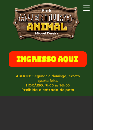
INGRESSO AQUI
ABERTO: Segunda a domingo, exceto
quarta-feira.
HORÁRIO: 9h00 às 16h00
Proibida a entrada de pets