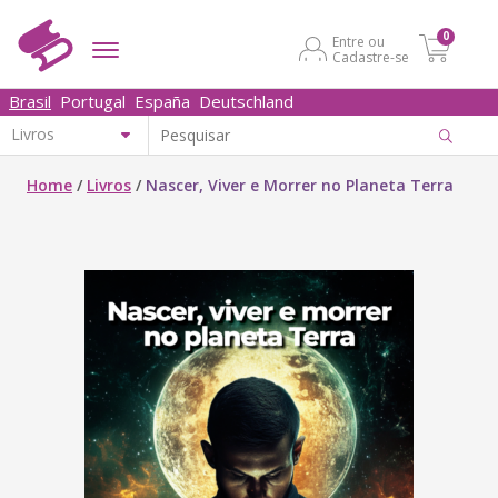
0
Entre ou
Cadastre-se
Brasil
Portugal
España
Deutschland
Home
/
Livros
/
Nascer, Viver e Morrer no Planeta Terra