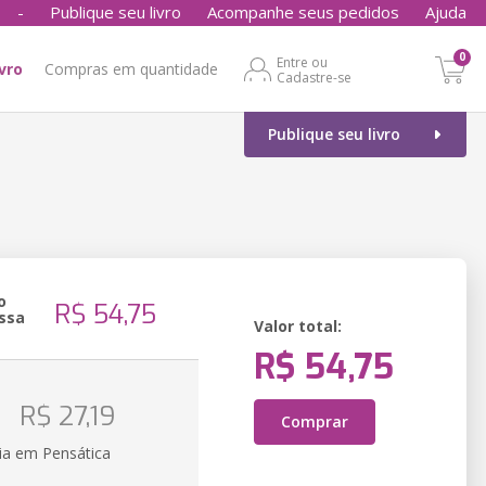
-
Publique seu livro
Acompanhe seus pedidos
Ajuda
0
Entre ou
ivro
Compras em quantidade
Cadastre-se
Publique seu livro
o
R$ 54,75
ssa
Valor total:
R$ 54,75
o
R$ 27,19
Comprar
ia em Pensática