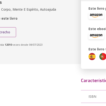
s
Este livro
, Corpo, Mente E Espírito, Autoajuda
 este livro
Este eboo
trecho
ista
12010
vezes desde 04/07/2023
Este livr
Característi
ISBN