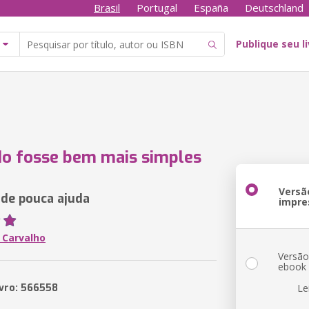
Brasil
Portugal
España
Deutschland
Publique seu l
do fosse bem mais simples
Versã
de pouca ajuda
impre
 Carvalho
Versã
ebook
ivro: 566558
Le