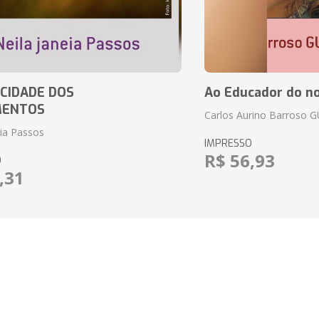
CIDADE DOS
Ao Educador do no
MENTOS
Carlos Aurino Barroso 
eia Passos
IMPRESSO
R$ 56,93
O
,31