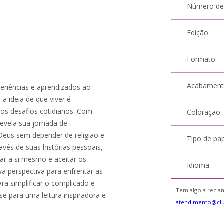
Número de
Edição
Formato
Acabamen
periências e aprendizados ao
 a ideia de que viver é
 os desafios cotidianos. Com
Coloração
evela sua jornada de
 Deus sem depender de religião e
Tipo de pa
vés de suas histórias pessoais,
oar a si mesmo e aceitar os
Idioma
va perspectiva para enfrentar as
para simplificar o complicado e
Tem algo a reclam
e para uma leitura inspiradora e
atendimento@cl