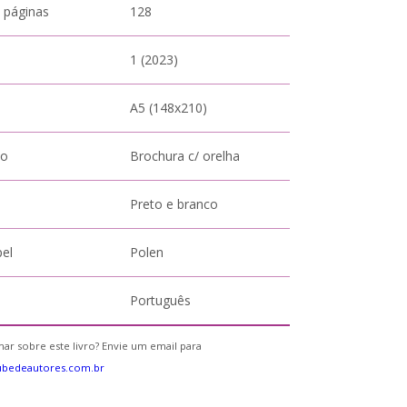
 páginas
128
1 (2023)
A5 (148x210)
to
Brochura c/ orelha
Preto e branco
pel
Polen
Português
ar sobre este livro? Envie um email para
ubedeautores.com.br